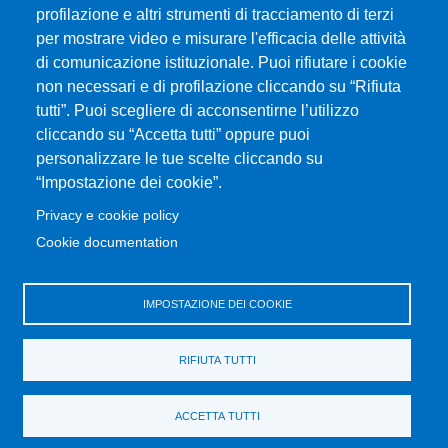
profilazione e altri strumenti di tracciamento di terzi
per mostrare video e misurare l'efficacia delle attività
Università degli Studi di Messina
di comunicazione istituzionale. Puoi rifiutare i cookie
Piazza Pugliatti, 1 - 98122 Messina
non necessari e di profilazione cliccando su “Rifiuta
Cod. Fiscale 80004070837
tutti”. Puoi scegliere di acconsentirne l’utilizzo
P.IVA 00724160833
cliccando su “Accetta tutti” oppure puoi
Centralino: 090 676 1
personalizzare le tue scelte cliccando su
MENÙ SOCIAL
“Impostazione dei cookie”.
Privacy e cookie policy
MENÙ FOOTER 1
Cookie documentation
Accessibility statement
Privacy and cookie policy
Sitemap
IMPOSTAZIONE DEI COOKIE
MENÙ FOOTER 2
RIFIUTA TUTTI
Transparent administration
Change your mind on cookies
ACCETTA TUTTI