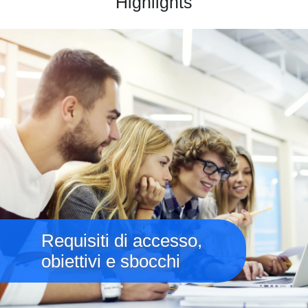
Highlights
Immagine
Requisiti di accesso,
obiettivi e sbocchi