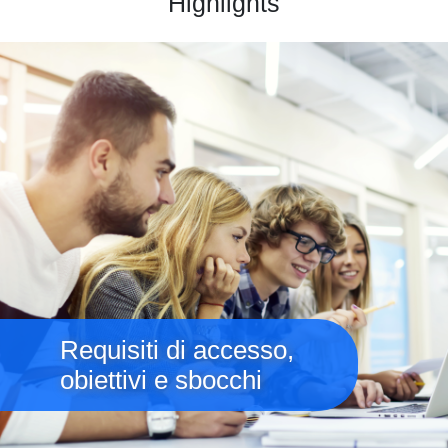
Highlights
Immagine
Requisiti di accesso,
obiettivi e sbocchi