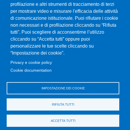
profilazione e altri strumenti di tracciamento di terzi
per mostrare video e misurare l'efficacia delle attività
Università degli Studi di Messina
di comunicazione istituzionale. Puoi rifiutare i cookie
Piazza Pugliatti, 1 - 98122 Messina
non necessari e di profilazione cliccando su “Rifiuta
Cod. Fiscale 80004070837
tutti”. Puoi scegliere di acconsentirne l’utilizzo
P.IVA 00724160833
cliccando su “Accetta tutti” oppure puoi
Centralino: 090 676 1
personalizzare le tue scelte cliccando su
MENÙ SOCIAL
“Impostazione dei cookie”.
Privacy e cookie policy
MENÙ FOOTER 1
Cookie documentation
Accessibility statement
Privacy and cookie policy
Sitemap
IMPOSTAZIONE DEI COOKIE
MENÙ FOOTER 2
RIFIUTA TUTTI
Transparent administration
Change your mind on cookies
ACCETTA TUTTI