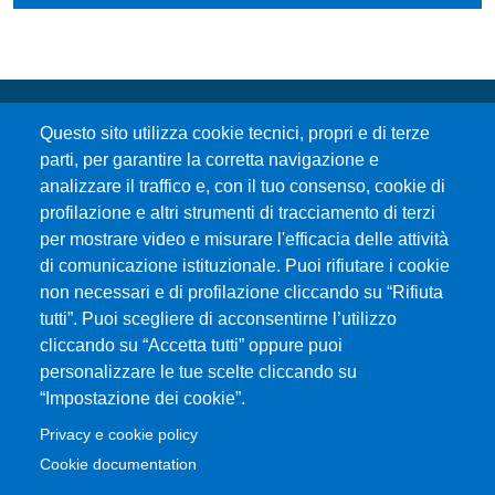
Questo sito utilizza cookie tecnici, propri e di terze
parti, per garantire la corretta navigazione e
analizzare il traffico e, con il tuo consenso, cookie di
profilazione e altri strumenti di tracciamento di terzi
per mostrare video e misurare l'efficacia delle attività
Università degli Studi di Messina
di comunicazione istituzionale. Puoi rifiutare i cookie
Piazza Pugliatti, 1 - 98122 Messina
non necessari e di profilazione cliccando su “Rifiuta
Cod. Fiscale 80004070837
tutti”. Puoi scegliere di acconsentirne l’utilizzo
P.IVA 00724160833
cliccando su “Accetta tutti” oppure puoi
Centralino: 090 676 1
personalizzare le tue scelte cliccando su
MENÙ SOCIAL
“Impostazione dei cookie”.
Privacy e cookie policy
MENÙ FOOTER 1
Cookie documentation
Accessibility statement