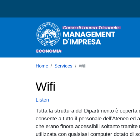
Corso di laurea in Mana
Home
Services
Wifi
Wifi
Listen
Tutta la struttura del Dipartimento è copert
consente a tutto il personale dell'Ateneo ed agl
che erano finora accessibili soltanto tramit
utilizzata con qualsiasi computer dotato di sc