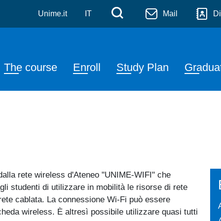
gement d'impresa
Skip to main content
Menù di servizi
Cerca
Unime.it
IT
Mail
Di
Navigazione principale
The course
Enroll
Study Plan
Gradua
a dalla rete wireless d'Ateneo "UNIME-WIFI" che
i studenti di utilizzare in mobilità le risorse di rete
e rete cablata. La connessione Wi-Fi può essere
heda wireless. È altresì possibile utilizzare quasi tutti