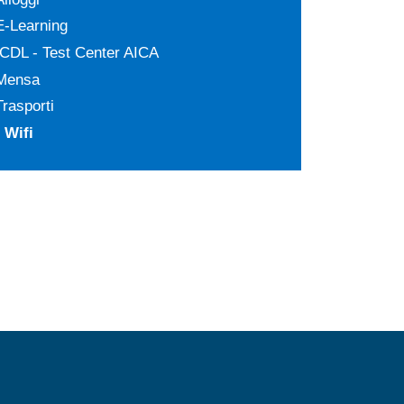
E-Learning
ICDL - Test Center AICA
Mensa
Trasporti
Wifi
MENÙ FOOTER 2