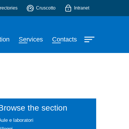
o
rectories
Cruscotto
Intranet
tion
Services
Contacts
Browse the section
Aule e laboratori
Alloggi