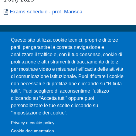
Paragrafo
Documento
Exams schedule - prof. Marisca
Questo sito utilizza cookie tecnici, propri e di terze
parti, per garantire la corretta navigazione e
analizzare il traffico e, con il tuo consenso, cookie di
profilazione e altri strumenti di tracciamento di terzi
per mostrare video e misurare l'efficacia delle attività
Università degli Studi di Messina
di comunicazione istituzionale. Puoi rifiutare i cookie
Piazza Pugliatti, 1 - 98122 Messina
non necessari e di profilazione cliccando su “Rifiuta
Cod. Fiscale 80004070837
tutti”. Puoi scegliere di acconsentirne l’utilizzo
P.IVA 00724160833
cliccando su “Accetta tutti” oppure puoi
Centralino: 090 676 1
personalizzare le tue scelte cliccando su
MENÙ SOCIAL
“Impostazione dei cookie”.
Privacy e cookie policy
MENÙ FOOTER 1
Cookie documentation
Accessibility statement