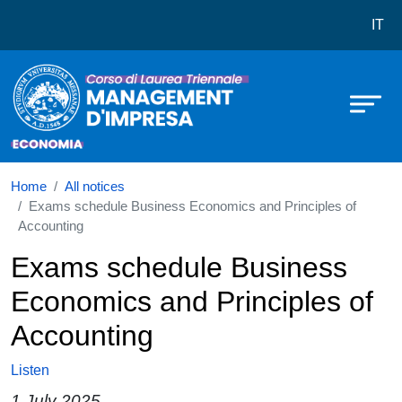
Corso di laurea in Management d'
Skip to main content
IT
Home
All notices
Exams schedule Business Economics and Principles of
Accounting
Exams schedule Business
Economics and Principles of
Accounting
Listen
1 July 2025